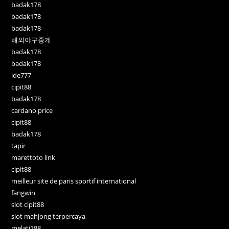
badak178
badak178
badak178
해외야구중계
badak178
badak178
ide777
cipit88
badak178
cardano price
cipit88
badak178
tapir
marettoto link
cipit88
meilleur site de paris sportif international
fangwin
slot cipit88
slot mahjong terpercaya
melati188