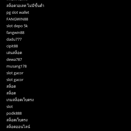
สล็อตวอเลท ไม่มีขั้นต่ำ
pg slot wallet
FANGWIN88
slot depo 5k
fangwin88
dadu777
cipit88
เล่นสล็อต
dewa787
musang178
slot gacor
slot gacor
สล็อต
สล็อต
เกมสล็อตเว็บตรง
slot
podk888
สล็อตเว็บตรง
สล็อตออนไลน์