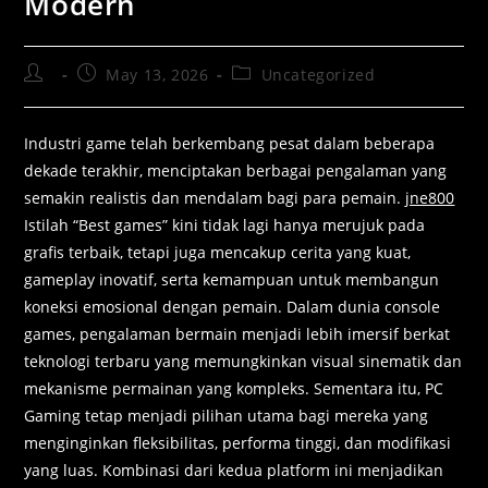
Modern
May 13, 2026
Uncategorized
Industri game telah berkembang pesat dalam beberapa
dekade terakhir, menciptakan berbagai pengalaman yang
semakin realistis dan mendalam bagi para pemain.
jne800
Istilah “Best games” kini tidak lagi hanya merujuk pada
grafis terbaik, tetapi juga mencakup cerita yang kuat,
gameplay inovatif, serta kemampuan untuk membangun
koneksi emosional dengan pemain. Dalam dunia console
games, pengalaman bermain menjadi lebih imersif berkat
teknologi terbaru yang memungkinkan visual sinematik dan
mekanisme permainan yang kompleks. Sementara itu, PC
Gaming tetap menjadi pilihan utama bagi mereka yang
menginginkan fleksibilitas, performa tinggi, dan modifikasi
yang luas. Kombinasi dari kedua platform ini menjadikan