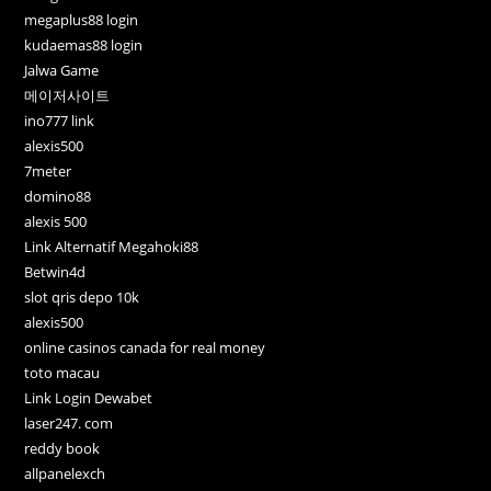
megaplus88 login
kudaemas88 login
Jalwa Game
메이저사이트
ino777 link
alexis500
7meter
domino88
alexis 500
Link Alternatif Megahoki88
Betwin4d
slot qris depo 10k
alexis500
online casinos canada for real money
toto macau
Link Login Dewabet
laser247. com
reddy book
allpanelexch