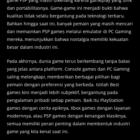
game PSP yang masih dikenang karena gameplay yang unik
dan portabilitasnya. Game-game ini menjadi bukti bahwa
kualitas tidak selalu bergantung pada teknologi terbaru.
Bahkan hingga saat ini, banyak pemain yang masih mencari
dan memainkan PSP games melalui emulator di PC Gaming
mereka, menunjukkan bahwa nostalgia memiliki kekuatan
besar dalam industri ini.
Pada akhirnya, dunia game terus berkembang tanpa batas
yang jelas antara platform. Console games dan PC Gaming
saling melengkapi, memberikan berbagai pilihan bagi
pemain dengan preferensi yang berbeda. Istilah Best
games kini menjadi lebih subjektif, bergantung pada
pengalaman pribadi setiap pemain. Baik itu PlayStation
games dengan cerita epiknya, Xbox games dengan layanan
modernnya, atau PSP games dengan kenangan klasiknya,
semua memiliki peran penting dalam membentuk industri
game yang kita kenal saat ini.