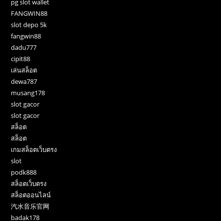
pg slot wallet
FANGWIN88
slot depo 5k
fangwin88
dadu777
cipit88
เล่นสล็อต
dewa787
musang178
slot gacor
slot gacor
สล็อต
สล็อต
เกมสล็อตเว็บตรง
slot
podk888
สล็อตเว็บตรง
สล็อตออนไลน์
汽水音乐官网
badak178