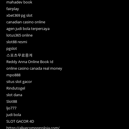
mahadev book
fairplay
xbet369 pg slot
canadian casino online
agen judi bola terpercaya
lotus365 online
slot88 resmi
pgslot
스포츠무료중계
Reddy Anna Online Book Id
online casino canada real money
mpo888
situs slot gacor
Rindutogel
slot dana
Slot88
ljo777
judi bola
SLOT GACOR 4D
https://alivecompressloja.com/