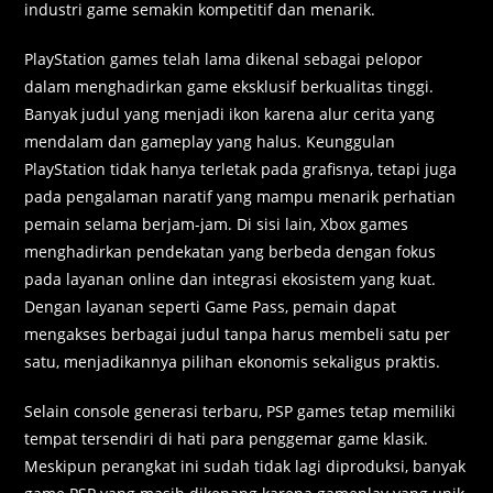
industri game semakin kompetitif dan menarik.
PlayStation games telah lama dikenal sebagai pelopor
dalam menghadirkan game eksklusif berkualitas tinggi.
Banyak judul yang menjadi ikon karena alur cerita yang
mendalam dan gameplay yang halus. Keunggulan
PlayStation tidak hanya terletak pada grafisnya, tetapi juga
pada pengalaman naratif yang mampu menarik perhatian
pemain selama berjam-jam. Di sisi lain, Xbox games
menghadirkan pendekatan yang berbeda dengan fokus
pada layanan online dan integrasi ekosistem yang kuat.
Dengan layanan seperti Game Pass, pemain dapat
mengakses berbagai judul tanpa harus membeli satu per
satu, menjadikannya pilihan ekonomis sekaligus praktis.
Selain console generasi terbaru, PSP games tetap memiliki
tempat tersendiri di hati para penggemar game klasik.
Meskipun perangkat ini sudah tidak lagi diproduksi, banyak