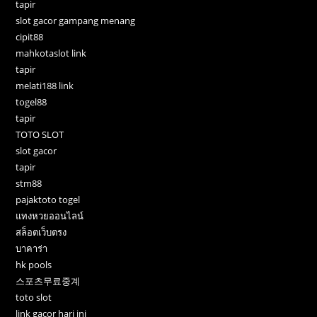
tapir
slot gacor gampang menang
cipit88
mahkotaslot link
tapir
melati188 link
togel88
tapir
TOTO SLOT
slot gacor
tapir
stm88
pajaktoto togel
แทงหวยออนไลน์
สล็อตเว็บตรง
บาคาร่า
hk pools
스포츠무료중계
toto slot
link gacor hari ini